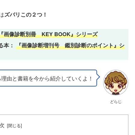
は
ズバリこの２つ！
『画像診断別冊 KEY BOOK』シリーズ
る本：
『画像診断増刊号 鑑別診断のポイント』シ
る理由と書籍を今から紹介していくよ！
どらじ
次