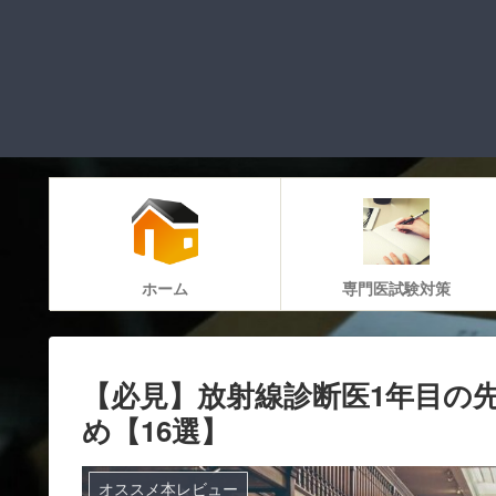
ホーム
専門医試験対策
【必見】放射線診断医1年目の
め【16選】
オススメ本レビュー