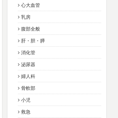
心大血管
乳房
腹部全般
肝・胆・膵
消化管
泌尿器
婦人科
骨軟部
小児
救急