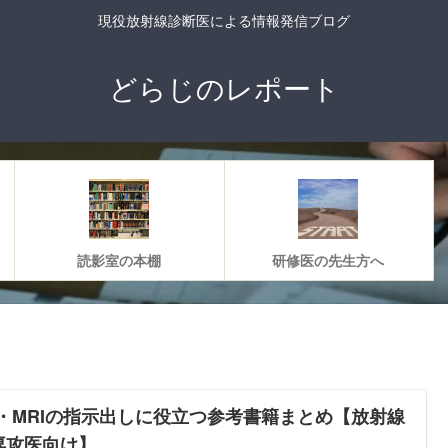
現役放射線診断医による情報発信ブログ
どらじのレポート
読影室の本棚
研修医の先生方へ
T・MRIの指示出しに役立つ参考書籍まとめ【放射線
専攻医向け】