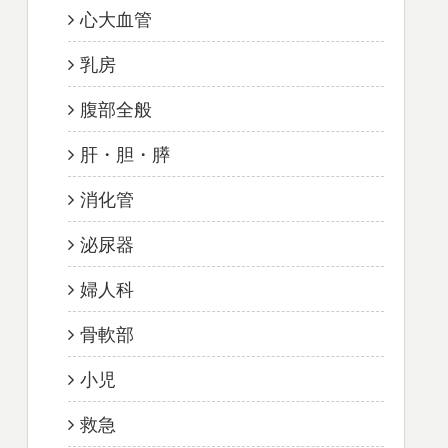
心大血管
乳房
腹部全般
肝・胆・膵
消化管
泌尿器
婦人科
骨軟部
小児
救急