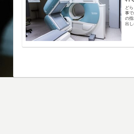
どら
事で
の指
出し